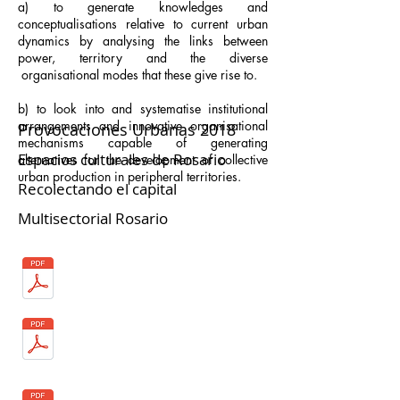
a) to generate knowledges and
conceptualisations relative to current urban
dynamics by analysing the links between
power, territory and the diverse
organisational modes that these give rise to.
b) to look into and
systematise institutional
arrangements and innovative organisational
Provocaciones Urbanas 2018
mechanisms capable of generating
Espacios culturales de Rosario
alternatives for the development of collective
urban production in peripheral territories.
Recolectando el capital
Multisectorial Rosario