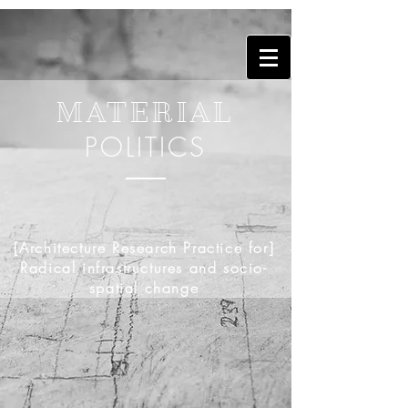
MATERIAL
POLITICS
[Architecture Research Practice for]
Radical infrastructures and socio-
spatial change